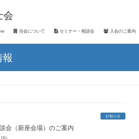
士会
me
当会について
セミナー・相談会
入会のご案内
情報
お知らせ
相談会（新座会場）のご案内
16）