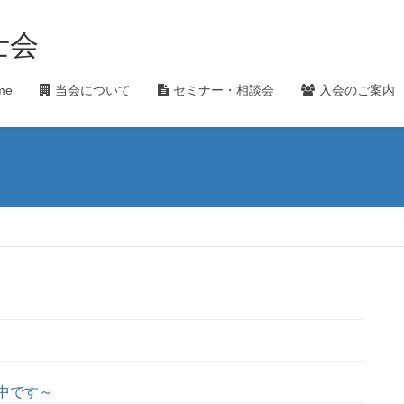
士会
me
当会について
セミナー・相談会
入会のご案内
中です～