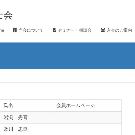
士会
me
当会について
セミナー・相談会
入会のご案内
）
氏名
会員ホームページ
岩渕 秀喜
及川 忠良