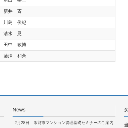
新田 宰士
新井 斉
川島 俊紀
清水 晃
田中 敏博
藤澤 和斉
News
2月28日 飯能市マンション管理基礎セミナーのご案内