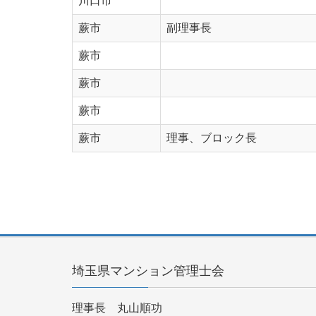
川口市
蕨市
副理事長
蕨市
蕨市
蕨市
蕨市
理事、ブロック長
埼玉県マンション管理士会
理事長 丸山順功