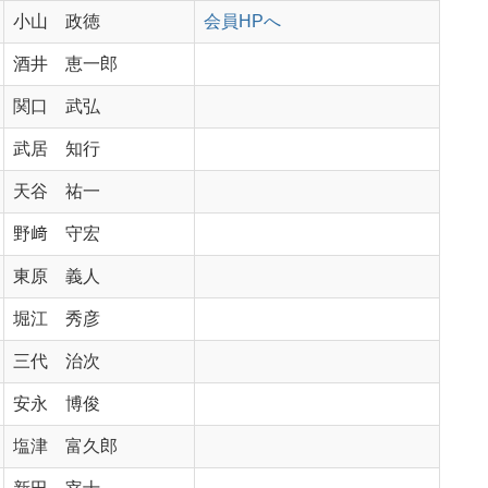
小山 政徳
会員HPへ
酒井 恵一郎
関口 武弘
武居 知行
天谷 祐一
野﨑 守宏
東原 義人
堀江 秀彦
三代 治次
安永 博俊
塩津 富久郎