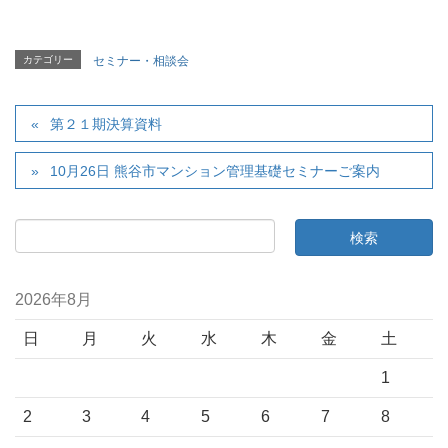
カテゴリー
セミナー・相談会
第２１期決算資料
10月26日 熊谷市マンション管理基礎セミナーご案内
2026年8月
日
月
火
水
木
金
土
1
2
3
4
5
6
7
8