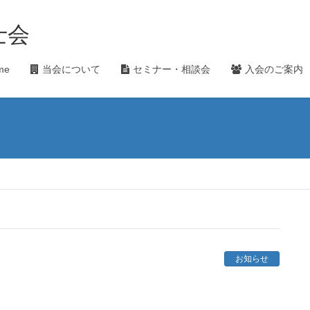
士会
me
当会について
セミナー・相談会
入会のご案内
お知らせ
）
。